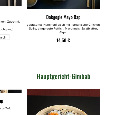
p
Dakgogie Mayo Bap
rken, Zucchini,
gebratenes Hänchenfleisch mit koreanische Chicken
l
Soße, eingelegte Rettich, Mayonnais, Salatblatter,
ochujang)
Algen
isch
14,50 €
Hauptgericht-Gimbab
ap
erte Tofu