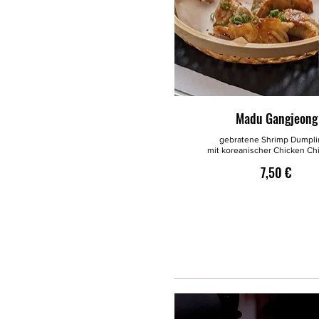
Madu Gangjeong
gebratene Shrimp Dumpli
mit koreanischer Chicken Chi
7,50 €