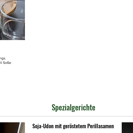
ngs.
li Soße
Spezialgerichte
Soja-Udon mit geröstetem Perillasamen