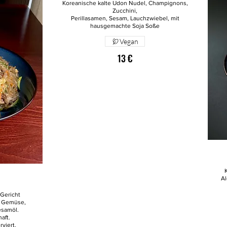
Koreanische kalte Udon Nudel, Champignons,
Zucchini,
Perillasamen, Sesam, Lauchzwiebel, mit
hausgemachte Soja Soße
Vegan
13 €
Al
 Gericht
t Gemüse,
esamöl.
aft.
viert.