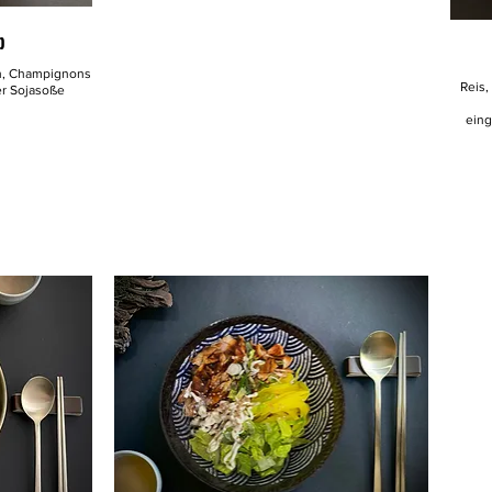
p
ten, Champignons
Reis,
er Sojasoße
eing