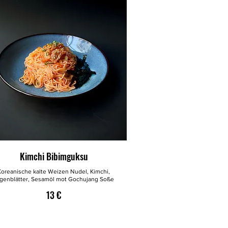
Kimchi Bibimguksu
Koreanische kalte Weizen Nudel, Kimchi,
genblätter, Sesamöl mot Gochujang Soße
13 €