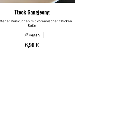
Tteok Gangjeong
atener Reiskuchen mit koreanischer Chicken
Soße
Vegan
6,90 €