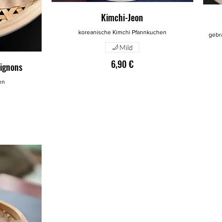
Kimchi-Jeon
koreanische Kimchi Pfannkuchen
gebr
Mild
6,90 €
ignons
en